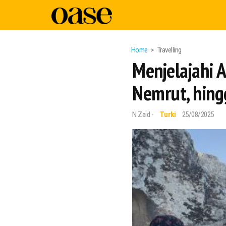
Home
Travelling
Menjelajahi
Nemrut, hingg
N Zaid -
Turki
25/08/2025