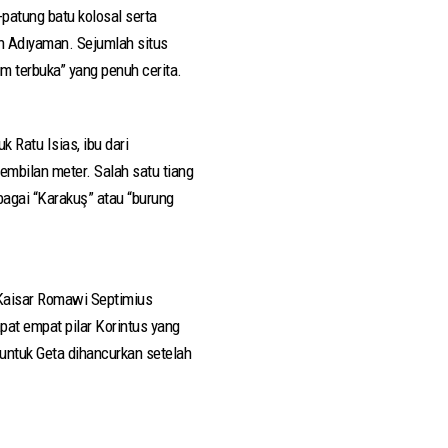
-patung batu kolosal serta
n Adıyaman. Sejumlah situs
um terbuka” yang penuh cerita.
 Ratu Isias, ibu dari
sembilan meter. Salah satu tiang
bagai “Karakuş” atau “burung
Kaisar Romawi Septimius
pat empat pilar Korintus yang
r untuk Geta dihancurkan setelah