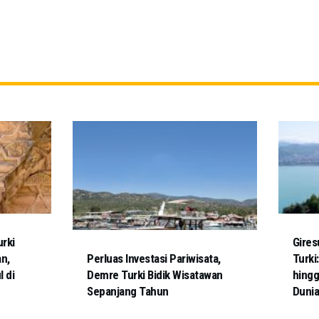
urki
Gires
n,
Perluas Investasi Pariwisata,
Turki
l di
Demre Turki Bidik Wisatawan
hingg
Sepanjang Tahun
Duni