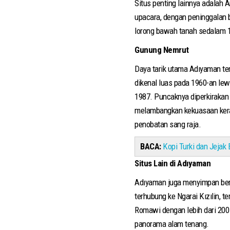
Situs penting lainnya adalah
upacara, dengan peninggalan 
lorong bawah tanah sedalam 1
Gunung Nemrut
Daya tarik utama Adıyaman ten
dikenal luas pada 1960-an le
1987. Puncaknya diperkirakan 
melambangkan kekuasaan keraja
penobatan sang raja.
BACA:
Kopi Turki dan Jejak
Situs Lain di Adıyaman
Adıyaman juga menyimpan berba
terhubung ke Ngarai Kızılin, t
Romawi dengan lebih dari 200
panorama alam tenang.