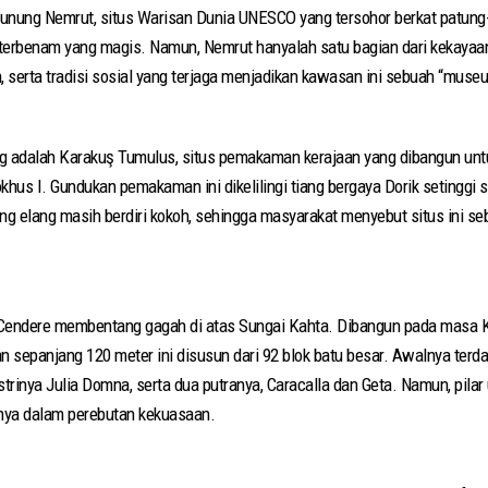
ri Gunung Nemrut, situs Warisan Dunia UNESCO yang tersohor berkat patung
 terbenam yang magis. Namun, Nemrut hanyalah satu bagian dari kekayaa
h, serta tradisi sosial yang terjaga menjadikan kawasan ini sebuah “muse
g adalah Karakuş Tumulus, situs pemakaman kerajaan yang dibangun untuk
iokhus I. Gundukan pemakaman ini dikelilingi tiang bergaya Dorik setinggi 
g elang masih berdiri kokoh, sehingga masyarakat menyebut situs ini se
n Cendere membentang gagah di atas Sungai Kahta. Dibangun pada masa 
 sepanjang 120 meter ini disusun dari 92 blok batu besar. Awalnya terda
strinya Julia Domna, serta dua putranya, Caracalla dan Geta. Namun, pila
ya dalam perebutan kekuasaan.