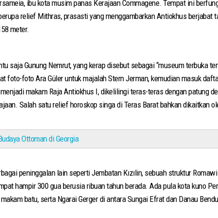
 Arsameia, ibu kota musim panas Kerajaan Commagene. Tempat ini berfun
berupa relief Mithras, prasasti yang menggambarkan Antiokhus berjabat 
58 meter.
tu saja Gunung Nemrut, yang kerap disebut sebagai “museum terbuka tertin
wat foto-foto Ara Güler untuk majalah Stern Jerman, kemudian masuk da
menjadi makam Raja Antiokhus I, dikelilingi teras-teras dengan patung de
an. Salah satu relief horoskop singa di Teras Barat bahkan dikaitkan ol
 Budaya Ottoman di Georgia
gai peninggalan lain seperti Jembatan Kızılin, sebuah struktur Romawi 
empat hampir 300 gua berusia ribuan tahun berada. Ada pula kota kuno Per
 makam batu, serta Ngarai Gerger di antara Sungai Efrat dan Danau Ben