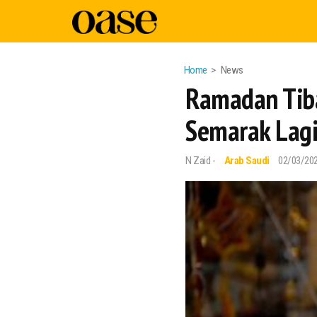
Home
News
Ramadan Tiba
Semarak Lag
N Zaid -
Arab Saudi
02/03/20