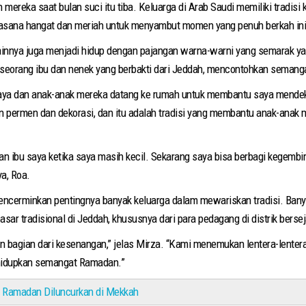
ereka saat bulan suci itu tiba. Keluarga di Arab Saudi memiliki tradis
asana hangat dan meriah untuk menyambut momen yang penuh berkah in
lainnya juga menjadi hidup dengan pajangan warna-warni yang semarak ya
 seorang ibu dan nenek yang berbakti dari Jeddah, mencontohkan semanga
 saya dan anak-anak mereka datang ke rumah untuk membantu saya mendek
permen dan dekorasi, dan itu adalah tradisi yang membantu anak-anak 
an ibu saya ketika saya masih kecil. Sekarang saya bisa berbagi kegemb
ya, Roa.
encerminkan pentingnya banyak keluarga dalam mewariskan tradisi. Bany
asar tradisional di Jeddah, khususnya dari para pedagang di distrik berse
n bagian dari kesenangan,” jelas Mirza. “Kami menemukan lentera-lente
hidupkan semangat Ramadan.”
 Ramadan Diluncurkan di Mekkah