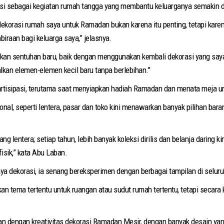
i sebagai kegiatan rumah tangga yang membantu keluarganya semakin d
korasi rumah saya untuk Ramadan bukan karena itu penting, tetapi kare
raan bagi keluarga saya,” jelasnya.
an sentuhan baru, baik dengan menggunakan kembali dekorasi yang saya
an elemen-elemen kecil baru tanpa berlebihan."
rtisipasi, terutama saat menyiapkan hadiah Ramadan dan menata meja u
sional, seperti lentera, pasar dan toko kini menawarkan banyak pilihan ba
ang lentera; setiap tahun, lebih banyak koleksi dirilis dan belanja daring 
sik,” kata Abu Laban.
ya dekorasi, ia senang bereksperimen dengan berbagai tampilan di selur
n tema tertentu untuk ruangan atau sudut rumah tertentu, tetapi secara
esan dengan kreativitas dekorasi Ramadan Mesir, dengan banyak desain 