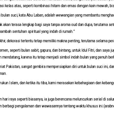
asi kelas atas, seperti kombinasi hitam dan emas dengan kain mewah, bi
si bulan suci, kata Abu Laban, adalah wewangian yang membantu menghadi
ak akan terasa lengkap bagi saya tanpa aroma oud dan dupa, terutama set
nambah sentuhan spiritual yang indah di rumah.”
ir, dekorasi tertentu tetap memiliki makna penting, terutama selama peray
en, seperti bulan sabit, gapura, dan bintang, untuk Idul Fitri, dan saya 
n mendatang, karena itu tetap menjadi simbol indah bulan yang penuh berk
riat Pakistan, sangat gembira mempersiapkan diri untuk bulan suci ini, d
unan.
ukun Islam, dan ketika itu tiba, kami merasakan kebahagiaan dan kebangg
an hari raya seperti biasanya, ia juga berencana meluncurkan serial di sa
an berbagi pengalaman dan wawasannya tentang waktu khusus ini.(arab