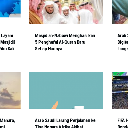
 Layani
Masjid an-Nabawi Menghasilkan
Arab 
Masjidil
5 Penghafal Al-Quran Baru
Digit
ibu Kali
Setiap Harinya
Lang
 Manara,
Arab Saudi Larang Perjalanan ke
FIFA 
omi
Tiga Negara Afrika Akibat
Bende