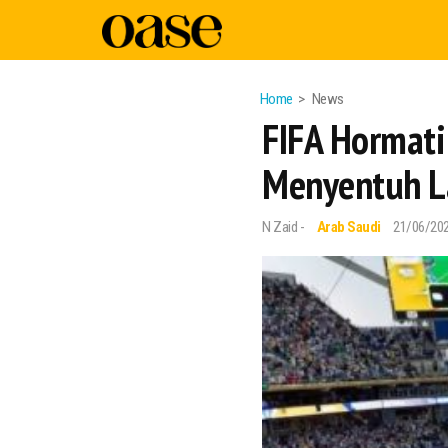
Home
News
FIFA Hormati
Menyentuh L
N Zaid -
Arab Saudi
21/06/20