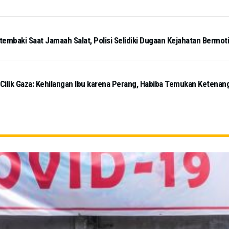
tembaki Saat Jamaah Salat, Polisi Selidiki Dugaan Kejahatan Bermot
 Cilik Gaza: Kehilangan Ibu karena Perang, Habiba Temukan Ketena