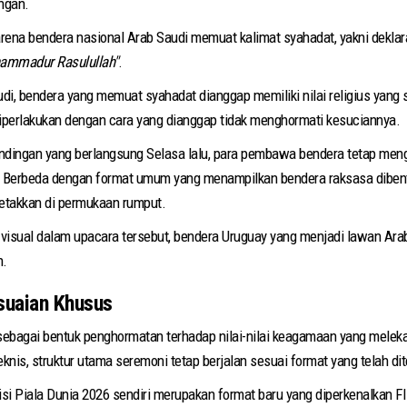
angan.
arena bendera nasional Arab Saudi memuat kalimat syahadat, yakni dekla
uhammadur Rasulullah"
.
di, bendera yang memuat syahadat dianggap memiliki nilai religius yang s
iperlakukan dengan cara yang dianggap tidak menghormati kesuciannya.
dingan yang berlangsung Selasa lalu, para pembawa bendera tetap men
 Berbeda dengan format umum yang menampilkan bendera raksasa dibent
letakkan di permukaan rumput.
isual dalam upacara tersebut, bendera Uruguay yang menjadi lawan Arab 
n.
suaian Khusus
 sebagai bentuk penghormatan terhadap nilai-nilai keagamaan yang melek
knis, struktur utama seremoni tetap berjalan sesuai format yang telah di
si Piala Dunia 2026 sendiri merupakan format baru yang diperkenalkan 