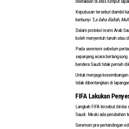
diletakkan di atas rumput lap
Keputusan tersebut diambil k
berbunyi
"La ilaha illallah, M
Dalam protokol resmi Arab Sau
boleh menyentuh tanah atau d
Pada seremoni sebelum pertan
sepanjang acara berlangsung.
bendera Saudi tidak pernah di
Untuk menjaga keseimbangan v
tidak dibentangkan di lapanga
FIFA Lakukan Penye
Langkah FIFA tersebut dinilai
Saudi. Meski ada perubahan te
Seremoni pra-pertandingan edi