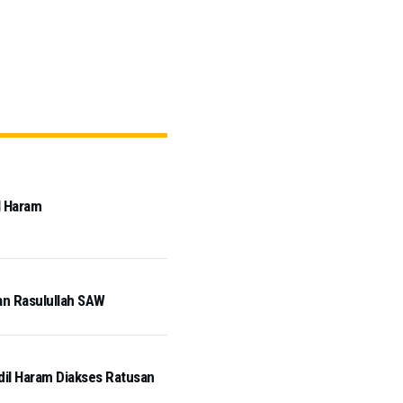
l Haram
an Rasulullah SAW
idil Haram Diakses Ratusan