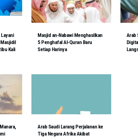
 Layani
Masjid an-Nabawi Menghasilkan
Arab 
Masjidil
5 Penghafal Al-Quran Baru
Digit
ibu Kali
Setiap Harinya
Lang
 Manara,
Arab Saudi Larang Perjalanan ke
omi
Tiga Negara Afrika Akibat