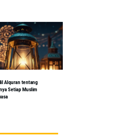
alil Alquran tentang
nya Setiap Muslim
uasa