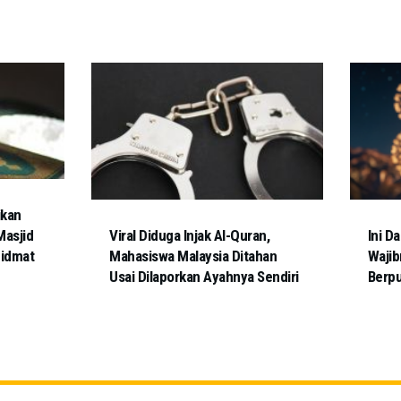
ikan
Masjid
Viral Diduga Injak Al-Quran,
Ini D
hidmat
Mahasiswa Malaysia Ditahan
Wajib
Usai Dilaporkan Ayahnya Sendiri
Berp