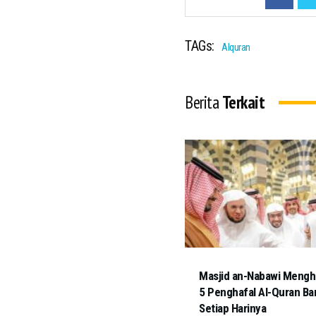
TAGs:
Alquran
Berita
Terkait
Masjid an-Nabawi Mengh
5 Penghafal Al-Quran Ba
Setiap Harinya