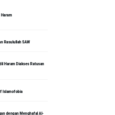
l Haram
an Rasulullah SAW
idil Haram Diakses Ratusan
if Islamofobia
ngan dengan Menghafal Al-