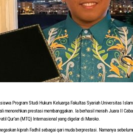
siswa Program Studi Hukum Keluarga Fakultas Syariah Universitas Isla
ali menorehkan prestasi membanggakan. Ia berhasil meraih Juara II Cab
il Qur’an (MTQ) Internasional yang digelar di Maroko.
egaskan kiprah Fadhil sebagai qari muda berprestasi. Namanya sebelumny