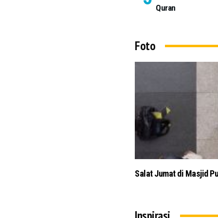
Quran
Foto
asjid Pusdai Bandung Terapkan Protokol Kesehatan
Inspirasi