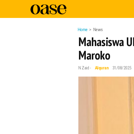
Home
News
Mahasiswa UI
Maroko
N Zaid -
Alquran
31/08/2025