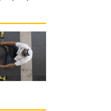
awa Timur Gelar Istigasah Kubra Secara Daring