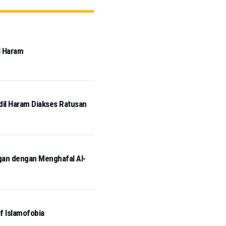
l Haram
idil Haram Diakses Ratusan
ngan dengan Menghafal Al-
if Islamofobia