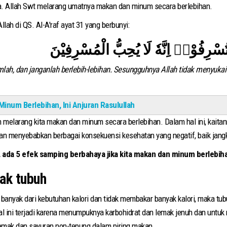
 Allah Swt melarang umatnya makan dan minum secara berlebihan.
llah di QS. Al-A'raf ayat 31 yang berbunyi:
 تُسْرِفُوْاۚ اِنَّهٗ لَا يُحِبُّ الْمُسْرِفِيْنَ
ah, dan janganlah berlebih-lebihan. Sesungguhnya Allah tidak menyukai 
inum Berlebihan, Ini Anjuran Rasulullah
 melarang kita makan dan minum secara berlebihan. Dalam hal ini, kaita
 menyebabkan berbagai konsekuensi kesehatan yang negatif, baik jangk
,
ada 5 efek samping berbahaya jika kita makan dan minum berlebih
ak tubuh
banyak dari kebutuhan kalori dan tidak membakar banyak kalori, maka tu
al ini terjadi karena menumpuknya karbohidrat dan lemak jenuh dan untu
mak dan sayuran non-tepung dalam piring makan.