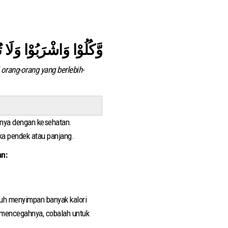
وَّكُلُوْا وَاشْرَبُوْا وَلَا
orang-orang yang berlebih-
nnya dengan kesehatan.
a pendek atau panjang.
an:
buh menyimpan banyak kalori
k mencegahnya, cobalah untuk