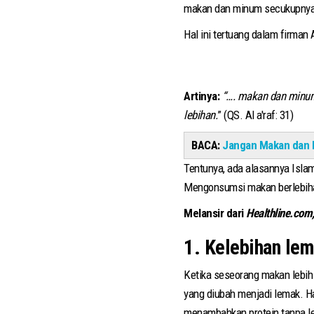
makan dan minum secukupnya.
Hal ini tertuang dalam firman A
Artinya:
“…. makan dan minuml
lebihan.
” (QS. Al a'raf: 31)
BACA:
Jangan Makan dan M
Tentunya, ada alasannya Islam
Mengonsumsi makan berlebihan
Melansir dari
Healthline.com
1. Kelebihan lem
Ketika seseorang makan lebih 
yang diubah menjadi lemak. H
menambahkan protein tanpa le