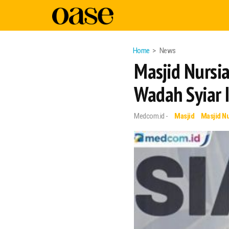
Home
News
Masjid Nursi
Wadah Syiar 
Medcom.id -
Masjid
Masjid N