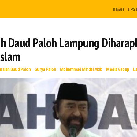
KISAH
TIPS 
ah Daud Paloh Lampung Diharapk
Islam
ursiah Daud Paloh
Surya Paloh
Mohammad Mirdal Akib
Media Group
L