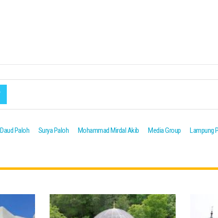
 Daud Paloh
Surya Paloh
Mohammad Mirdal Akib
Media Group
Lampung 