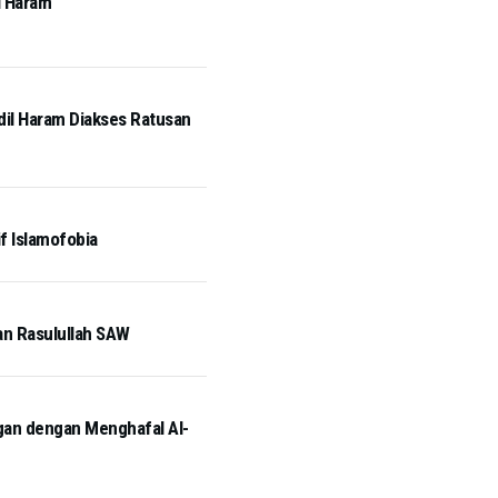
l Haram
idil Haram Diakses Ratusan
if Islamofobia
an Rasulullah SAW
ngan dengan Menghafal Al-