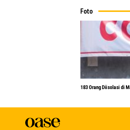
Foto
ng
183 Orang Diisolasi di 