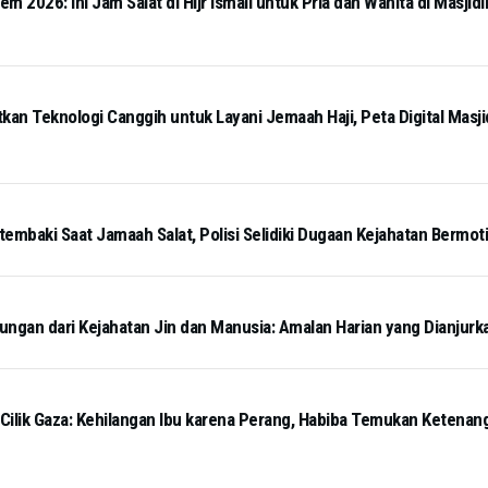
 2026: Ini Jam Salat di Hijr Ismail untuk Pria dan Wanita di Masjidi
kan Teknologi Canggih untuk Layani Jemaah Haji, Peta Digital Masj
tembaki Saat Jamaah Salat, Polisi Selidiki Dugaan Kejahatan Bermot
ngan dari Kejahatan Jin dan Manusia: Amalan Harian yang Dianjurk
 Cilik Gaza: Kehilangan Ibu karena Perang, Habiba Temukan Ketena