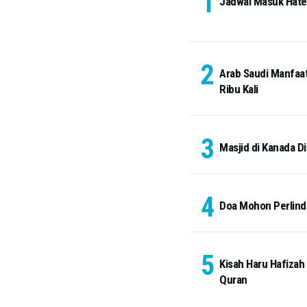
Jadwal Masuk Hateem
Arab Saudi Manfaat
Ribu Kali
Masjid di Kanada Di
Doa Mohon Perlindu
Kisah Haru Hafizah
Quran