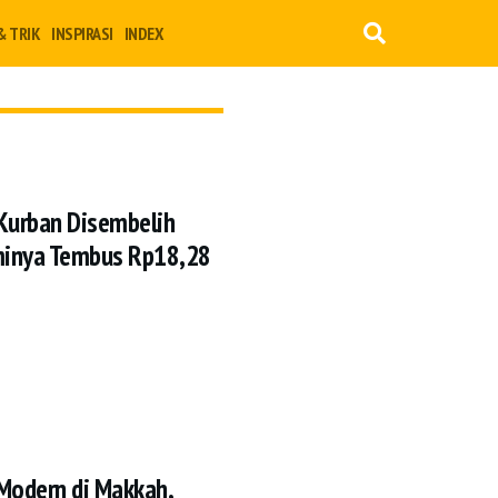
& TRIK
INSPIRASI
INDEX
 Kurban Disembelih
ominya Tembus Rp18,28
Modern di Makkah,