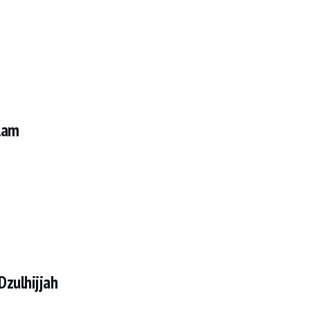
lam
Dzulhijjah