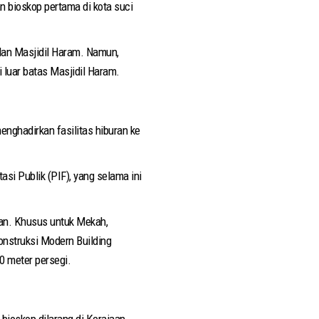
 bioskop pertama di kota suci
dan Masjidil Haram. Namun,
 luar batas Masjidil Haram.
nghadirkan fasilitas hiburan ke
i Publik (PIF), yang selama ini
ran. Khusus untuk Mekah,
konstruksi Modern Building
0 meter persegi.
bioskop dilarang di Kerajaan