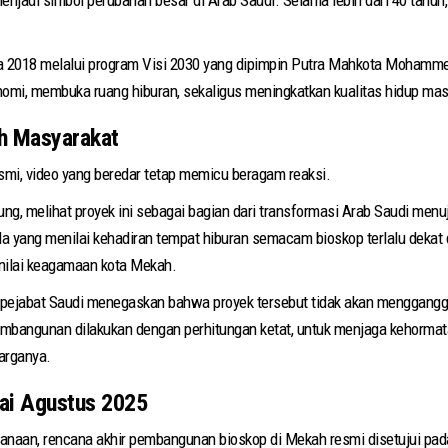
da 2018 melalui program Visi 2030 yang dipimpin Putra Mahkota Mohamme
omi, membuka ruang hiburan, sekaligus meningkatkan kualitas hidup mas
ah Masyarakat
esmi, video yang beredar tetap memicu beragam reaksi.
g, melihat proyek ini sebagai bagian dari transformasi Arab Saudi menu
ula yang menilai kehadiran tempat hiburan semacam bioskop terlalu dekat 
-nilai keagamaan kota Mekah.
, pejabat Saudi menegaskan bahwa proyek tersebut tidak akan menggang
angunan dilakukan dengan perhitungan ketat, untuk menjaga kehormata
arganya.
ai Agustus 2025
canaan, rencana akhir pembangunan bioskop di Mekah resmi disetujui pa