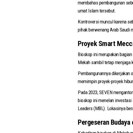
membahas pembangunan sebuah 
umat Islam tersebut.
Kontroversi muncul karena seb
pihak berwenang Arab Saudi me
Proyek Smart Mecca
Bioskop ini merupakan bagian 
Mekah sambil tetap menjaga k
Pembangunannya dikerjakan ol
memimpin proyek-proyek hibura
Pada 2023, SEVEN mengantongi
bioskop ini menelan investasi 
Leaders (MBL). Lokasinya ber
Pergeseran Budaya 
Kehadiran bioskop di Mekah me