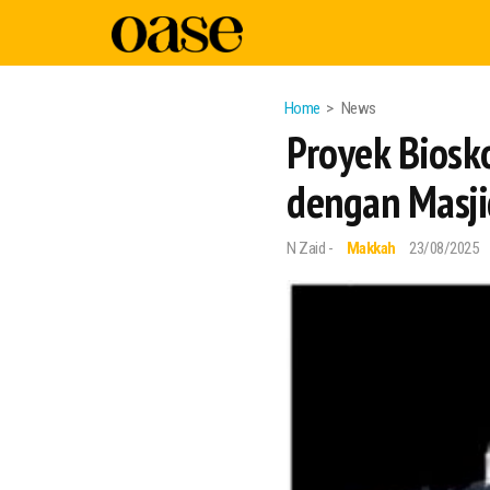
Home
News
Proyek Biosk
dengan Masji
N Zaid -
Makkah
23/08/2025