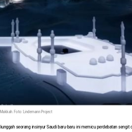
Makkah. Foto: Lindemann Project
unggah seorang insinyur Saudi baru-baru ini memicu perdebatan sengit di