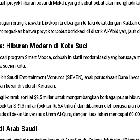
proyek hiburan besar di Mekah, yang disebut-sebut akan menghadirkan
agian orang khawatir bioskop itu dibangun terlalu dekat dengan Kakbah 
negaskan bahwa proyek tersebut berlokasi di distrik Al-‘Abidiyah, jauh di
: Hiburan Modern di Kota Suci
dari program Smart Mecca, sebuah inisiatif modernisasi yang berupaya me
esucian kota.
eh Saudi Entertainment Ventures (SEVEN), anak perusahaan Dana Investas
n besar di seluruh Kerajaan.
 kontrak senilai $2,5 miliar untuk mengembangkan berbagai pusat hibu
sekitar SR1,3 miliar (sekitar Rp5,4 triliun) dan dibangun oleh perusahaan 
ada di dekat Universitas Umm Al-Qura, dengan luas lahan mencapai 80.00
di Arab Saudi
njadi simbol perubahan besar di Arab Saudi. Selama lebih dari 40 tahun, 