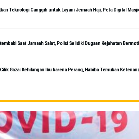
kan Teknologi Canggih untuk Layani Jemaah Haji, Peta Digital Masj
tembaki Saat Jamaah Salat, Polisi Selidiki Dugaan Kejahatan Bermot
 Cilik Gaza: Kehilangan Ibu karena Perang, Habiba Temukan Ketena