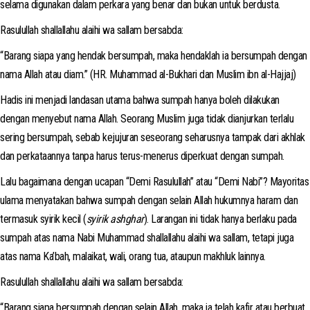
selama digunakan dalam perkara yang benar dan bukan untuk berdusta.
Rasulullah shallallahu alaihi wa sallam bersabda:
“Barang siapa yang hendak bersumpah, maka hendaklah ia bersumpah dengan
nama Allah atau diam.” (HR. Muhammad al-Bukhari dan Muslim ibn al-Hajjaj)
Hadis ini menjadi landasan utama bahwa sumpah hanya boleh dilakukan
dengan menyebut nama Allah. Seorang Muslim juga tidak dianjurkan terlalu
sering bersumpah, sebab kejujuran seseorang seharusnya tampak dari akhlak
dan perkataannya tanpa harus terus-menerus diperkuat dengan sumpah.
Lalu bagaimana dengan ucapan “Demi Rasulullah” atau “Demi Nabi”? Mayoritas
ulama menyatakan bahwa sumpah dengan selain Allah hukumnya haram dan
termasuk syirik kecil (
syirik ashghar
). Larangan ini tidak hanya berlaku pada
sumpah atas nama Nabi Muhammad shallallahu alaihi wa sallam, tetapi juga
atas nama Ka’bah, malaikat, wali, orang tua, ataupun makhluk lainnya.
Rasulullah shallallahu alaihi wa sallam bersabda:
“Barang siapa bersumpah dengan selain Allah, maka ia telah kafir atau berbuat