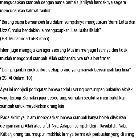
mengucapkan sumpah dengan nama berhala jahiliyah hendaknya segera
mengucapkan kalimat tauhid:
“Barang siapa bersumpah lalu dalam sumpahnya mengatakan ‘demi Latta dan
Uzza’, maka hendaklah ia mengucapkan ‘Laa ilaaha illallah’.”
(HR. Muhammad al-Bukhari)
Islam juga mengajarkan agar seorang Muslim menjaga lisannya dan tidak
mudah mengobral sumpah. Allah subhanahu wa ta'ala berfirman:
“Dan janganlah engkau ikuti setiap orang yang banyak bersumpah lagi hina.”
(QS. Al-Qalam: 10)
Ayat ini menjadi peringatan bahwa terlalu sering bersumpah bukanlah akhlak
yang terpuji. Semakin jujur seseorang, semakin sedikit ia membutuhkan
sumpah untuk meyakinkan orang lain.
Pada akhirnya, Islam menegaskan bahwa sumpah hanya boleh dilakukan
dengan nama Allah atau sifat-Nya. Adapun sumpah demi Rasulullah, Nabi,
Ka’bah, orang tua, maupun makhluk lainnya termasuk perbuatan yang dilarang