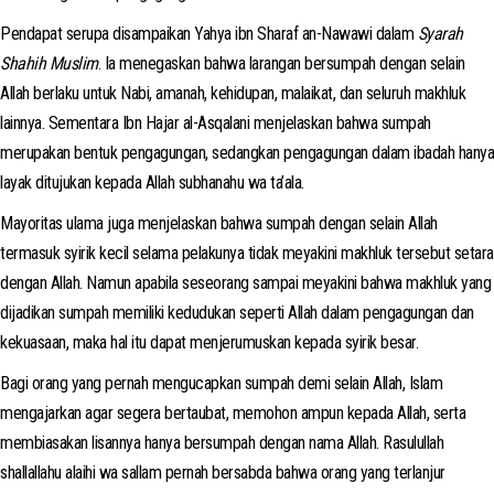
Pendapat serupa disampaikan Yahya ibn Sharaf an-Nawawi dalam
Syarah
Shahih Muslim
. Ia menegaskan bahwa larangan bersumpah dengan selain
Allah berlaku untuk Nabi, amanah, kehidupan, malaikat, dan seluruh makhluk
lainnya. Sementara Ibn Hajar al-Asqalani menjelaskan bahwa sumpah
merupakan bentuk pengagungan, sedangkan pengagungan dalam ibadah hanya
layak ditujukan kepada Allah subhanahu wa ta’ala.
Mayoritas ulama juga menjelaskan bahwa sumpah dengan selain Allah
termasuk syirik kecil selama pelakunya tidak meyakini makhluk tersebut setara
dengan Allah. Namun apabila seseorang sampai meyakini bahwa makhluk yang
dijadikan sumpah memiliki kedudukan seperti Allah dalam pengagungan dan
kekuasaan, maka hal itu dapat menjerumuskan kepada syirik besar.
Bagi orang yang pernah mengucapkan sumpah demi selain Allah, Islam
mengajarkan agar segera bertaubat, memohon ampun kepada Allah, serta
membiasakan lisannya hanya bersumpah dengan nama Allah. Rasulullah
shallallahu alaihi wa sallam pernah bersabda bahwa orang yang terlanjur