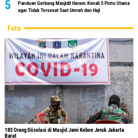
Panduan Gerbang Masjidil Haram: Kenali 5 Pintu Utama
agar Tidak Tersesat Saat Umrah dan Haji
Foto
Salat Jumat di Masjid Pusdai Bandung Terapkan Protokol
To
Kesehatan
Ku