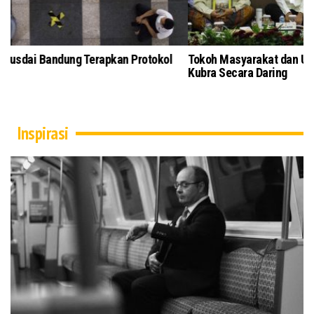
Salat Jumat di Masjid Pusdai Bandung Terapkan Protokol
To
Kesehatan
Ku
Inspirasi