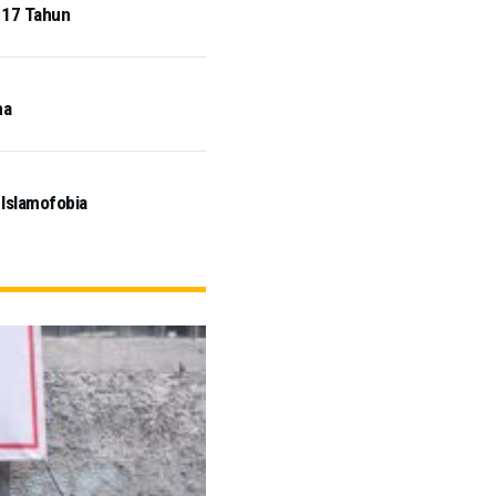
u 17 Tahun
na
 Islamofobia