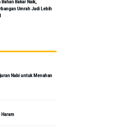
 Bahan Bakar Naik,
bangan Umrah Jadi Lebih
l
njuran Nabi untuk Menahan
l Haram