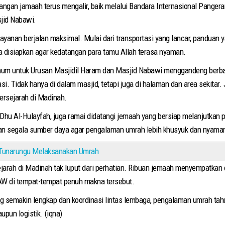
atangan jamaah terus mengalir, baik melalui Bandara Internasional Pang
jid Nabawi.
ayanan berjalan maksimal. Mulai dari transportasi yang lancar, panduan y
 disiapkan agar kedatangan para tamu Allah terasa nyaman.
mum untuk Urusan Masjidil Haram dan Masjid Nabawi menggandeng berbag
i. Tidak hanya di dalam masjid, tetapi juga di halaman dan area sekitar. 
bersejarah di Madinah.
at Dhu Al-Hulayfah, juga ramai didatangi jemaah yang bersiap melanjutkan
an segala sumber daya agar pengalaman umrah lebih khusyuk dan nyama
Tunarungu Melaksanakan Umrah
sejarah di Madinah tak luput dari perhatian. Ribuan jemaah menyempatkan 
SAW di tempat-tempat penuh makna tersebut.
 semakin lengkap dan koordinasi lintas lembaga, pengalaman umrah tahun
aupun logistik. (iqna)