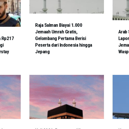
Raja Salman Biayai 1.000
Jemaah Umrah Gratis,
Arab 
a Rp217
Gelombang Pertama Berisi
Lapor
gi
Peserta dari Indonesia hingga
Jemaa
rstay
Jepang
Wasp