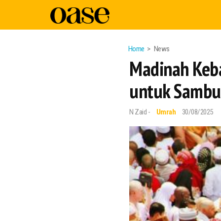
Home
News
Madinah Keba
untuk Sambu
N Zaid -
Umrah
30/08/2025