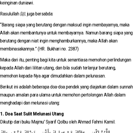
keinginan duniawi.
Rasulullah ﷺ juga bersabda:
“Barang siapa yang berutang dengan maksud ingin membayarnya, maka
Allah akan membantunya untuk membayarnya. Namun barang siapa yang
berutang dengan niat ingin menghamburkannya, maka Allah akan
membinasakannya.” (HR. Bukhari no. 2387)
Maka dari itu, penting bagi kita untuk senantiasa memohon perlindungan
kepada Allah dari lilitan utang, dan bila sudah terlanjur berutang,
memohon kepada-Nya agar dimudahkan dalam pelunasan.
Berikut ini adalah beberapa doa-doa pendek yang diajarkan dalam sunnah
maupun amalan para ulama untuk memohon pertolongan Allah dalam
menghadapi dan melunasi utang:
1. Doa Saat Sulit Melunasi Utang
Dikutip dari buku Majmu' Syarif Qolbu oleh Ahmad Fahmi Kamil.
اللَّهُمَّ اكْفِنِى بِحَلاَلِكَ عَنْ حَرَامِكَ وَأَغْنِنِى بِفَضْلِكَ عَمَّنْ سِوَاكَ