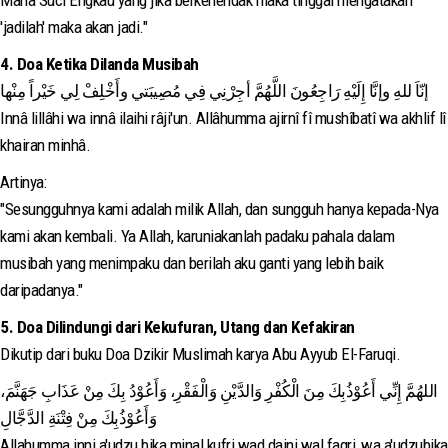
Maha Suci Engkau yang jika berkehendak maka tinggal mengatakan
'jadilah' maka akan jadi."
4. Doa Ketika Dilanda Musibah
إنّاَ للهِ وإنَّا إِلَيْهِ رَاجِعُونَ اللَّهُمَّ أجِرْنِي فِي مُصِيبَتي وأَخْلِفْ لِي خَيْراً مِنْها
Innâ lillâhi wa innâ ilaihi râji'un. Allâhumma ajirnî fî mushîbatî wa akhlif lî
khairan minhâ.
Artinya:
"Sesungguhnya kami adalah milik Allah, dan sungguh hanya kepada-Nya
kami akan kembali. Ya Allah, karuniakanlah padaku pahala dalam
musibah yang menimpaku dan berilah aku ganti yang lebih baik
daripadanya."
5. Doa Dilindungi dari Kekufuran, Utang dan Kefakiran
Dikutip dari buku Doa Dzikir Muslimah karya Abu Ayyub El-Faruqi.
اللهُمَّ إِنِّي أَعُوْذُبِكَ مِنَ الْكُفْرِ وَالدَّيْنِ وَالْفَقْرِ، وَأَعُوْدُ بِكَ مِنْ عَذَابِ جَهَنَّمَ،
وَأَعُوْذُبِكَ مِنْ فِتْنَةِ الدَّجَّالِ
Allahumma inni a'udzu bika minal kufri wad daini wal faqri, wa a'udzubika