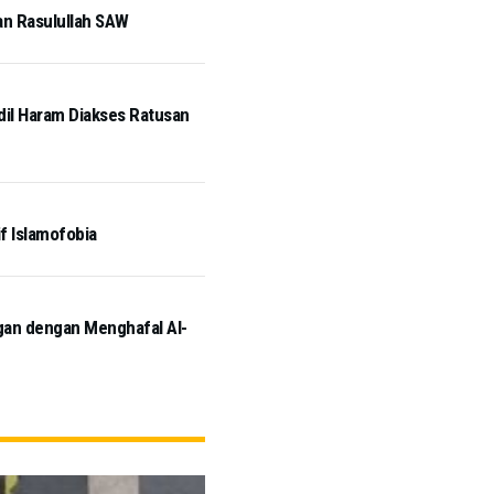
an Rasulullah SAW
idil Haram Diakses Ratusan
if Islamofobia
ngan dengan Menghafal Al-