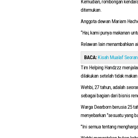
Kemudian, rombongan kendaraa
ditemukan.
Anggota dewan Mariam Hachem 
“Hai, kami punya makanan untu
Relawan lain menambahkan a
BACA:
Kisah Mualaf Seorang
Tim Helping Handzzz menjalan
dilakukan setelah tidak makan
Wehbi, 27 tahun, adalah seor
sebagai bagian dari bisnis re
Warga Dearborn berusia 25 ta
menyebarkan "sesuatu yang bai
"Ini semua tentang menghargai
Wehbi mengatakan bukan kebe