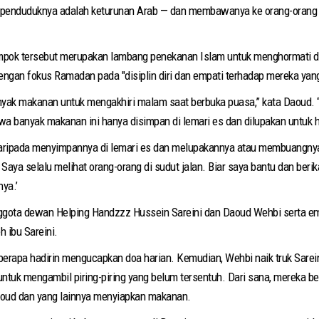
 penduduknya adalah keturunan Arab — dan membawanya ke orang-orang y
pok tersebut merupakan lambang penekanan Islam untuk menghormati 
ngan fokus Ramadan pada "disiplin diri dan empati terhadap mereka yang
nyak makanan untuk mengakhiri malam saat berbuka puasa,” kata Daoud.
wa banyak makanan ini hanya disimpan di lemari es dan dilupakan untuk ha
daripada menyimpannya di lemari es dan melupakannya atau membuangny
. Saya selalu melihat orang-orang di sudut jalan. Biar saya bantu dan be
ya.’
nggota dewan Helping Handzzz Hussein Sareini dan Daoud Wehbi serta em
 ibu Sareini.
berapa hadirin mengucapkan doa harian. Kemudian, Wehbi naik truk Sarein
untuk mengambil piring-piring yang belum tersentuh. Dari sana, mereka be
aoud dan yang lainnya menyiapkan makanan.