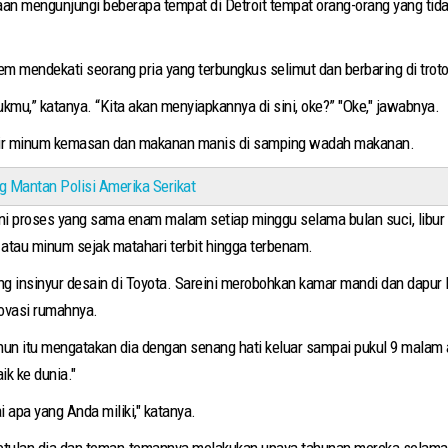
n mengunjungi beberapa tempat di Detroit tempat orang-orang yang tidak
mendekati seorang pria yang terbungkus selimut dan berbaring di troto
kmu,” katanya. “Kita akan menyiapkannya di sini, oke?” "Oke," jawabnya.
ir minum kemasan dan makanan manis di samping wadah makanan.
 Mantan Polisi Amerika Serikat
i proses yang sama enam malam setiap minggu selama bulan suci, libur 
 atau minum sejak matahari terbit hingga terbenam.
ang insinyur desain di Toyota. Sareini merobohkan kamar mandi dan dapu
novasi rumahnya.
hun itu mengatakan dia dengan senang hati keluar sampai pukul 9 malam 
k ke dunia."
 apa yang Anda miliki," katanya.
tulan dia dan teman-temannya melakukan upaya tahunan mereka selam