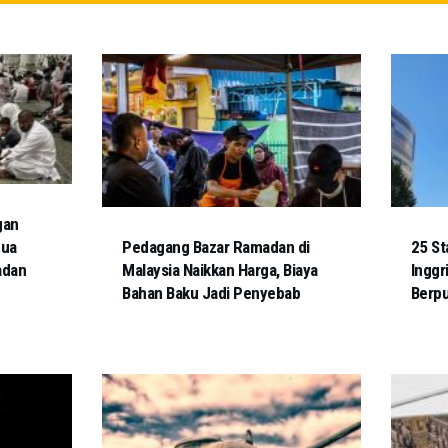
gan
Dua
Pedagang Bazar Ramadan di
25 St
adan
Malaysia Naikkan Harga, Biaya
Inggr
Bahan Baku Jadi Penyebab
Berp