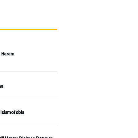
l Haram
na
 Islamofobia