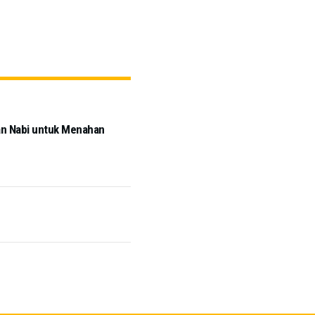
Tokoh Masyarakat dan Ulama Jawa Timur 
an Nabi untuk Menahan