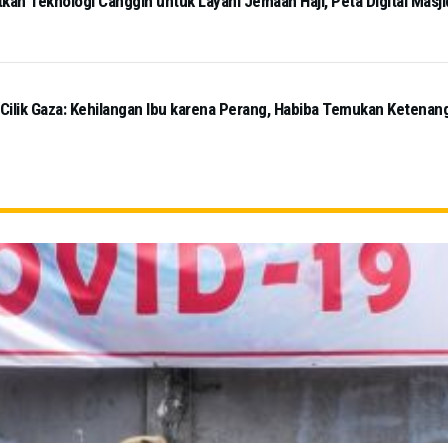
kan Teknologi Canggih untuk Layani Jemaah Haji, Peta Digital Masj
 Cilik Gaza: Kehilangan Ibu karena Perang, Habiba Temukan Ketena