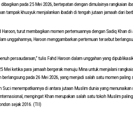
i dibagikan pada 25 Mei 2026, bertepatan dengan dimulainya rangkaian iba
han tampak khusyuk menjalankan ibadah di tengah jutaan jamaah dari be
d Haroon, turut membagikan momen pertemuannya dengan Sadiq Khan di a
alam unggahannya, Haroon menggambarkan pertemuan tersebut berlangsu
enuh persaudaraan,” tulis Fahd Haroon dalam unggahan yang dipublikasi
25 Mei ketika para jamaah bergerak menuju Mina untuk menjalani rangkaia
h berlangsung pada 26 Mei 2026, yang menjadi salah satu momen paling s
h Suci menempatkannya di antara jutaan Muslim dunia yang menunaikan 
 internasional, mengingat Khan merupakan salah satu tokoh Muslim paling
ndon sejak 2016. (TII)