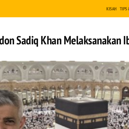
KISAH
TIPS 
don Sadiq Khan Melaksanakan Ib