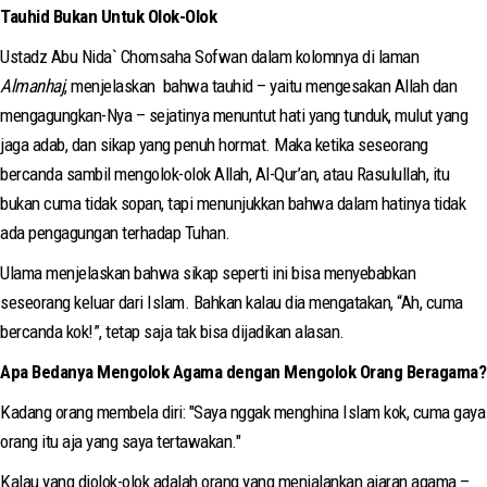
Tauhid Bukan Untuk Olok-Olok
Ustadz Abu Nida` Chomsaha Sofwan dalam kolomnya di laman
Almanhaj
, menjelaskan bahwa tauhid – yaitu mengesakan Allah dan
mengagungkan-Nya – sejatinya menuntut hati yang tunduk, mulut yang
jaga adab, dan sikap yang penuh hormat. Maka ketika seseorang
bercanda sambil mengolok-olok Allah, Al-Qur’an, atau Rasulullah, itu
bukan cuma tidak sopan, tapi menunjukkan bahwa dalam hatinya tidak
ada pengagungan terhadap Tuhan.
Ulama menjelaskan bahwa sikap seperti ini bisa menyebabkan
seseorang keluar dari Islam. Bahkan kalau dia mengatakan, “Ah, cuma
bercanda kok!”, tetap saja tak bisa dijadikan alasan.
Apa Bedanya Mengolok Agama dengan Mengolok Orang Beragama?
Kadang orang membela diri: "Saya nggak menghina Islam kok, cuma gaya
orang itu aja yang saya tertawakan."
Kalau yang diolok-olok adalah orang yang menjalankan ajaran agama –