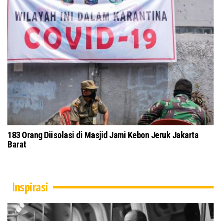
 dan Ulama Jawa Timur Gelar Istigasah
183 Orang Diisolasi d
ing
Barat
Inspirasi