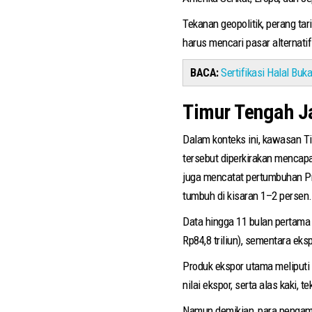
Tekanan geopolitik, perang ta
harus mencari pasar alternatif
BACA:
Sertifikasi Halal Bu
Timur Tengah Ja
Dalam konteks ini, kawasan T
tersebut diperkirakan mencapai
juga mencatat pertumbuhan Pr
tumbuh di kisaran 1–2 persen.
Data hingga 11 bulan pertama 
Rp84,8 triliun), sementara eks
Produk ekspor utama meliputi
nilai ekspor, serta alas kaki, 
Namun demikian, para pengama