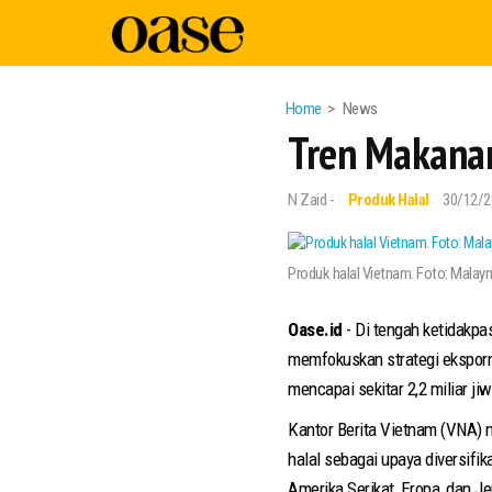
Home
News
Tren Makanan
N Zaid -
Produk Halal
30/12/2
Produk halal Vietnam. Foto: Malaym
Oase.id
- Di tengah ketidakp
memfokuskan strategi eksporny
mencapai sekitar 2,2 miliar j
Kantor Berita Vietnam (VNA) 
halal sebagai upaya diversifika
Amerika Serikat, Eropa, dan J