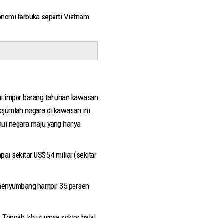
onomi terbuka seperti Vietnam
lai impor barang tahunan kawasan
 Sejumlah negara di kawasan ini
aui negara maju yang hanya
i sekitar US$5,4 miliar (sekitar
g menyumbang hampir 35 persen
Tengah, khususnya sektor halal,