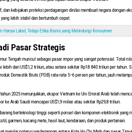
rif, dan kebijakan proteksi perdagangan dinilai membuat negara dengan ek
 yang lebih stabil dan bertumbuh cepat.
kan Hanya Label, Tetapi Etika Bisnis yang Melindungi Konsumen
di Pasar Strategis
imur Tengah muncul sebagai pasar impor yang sangat potensial. Total ni
 lebih dari US$1,2 triliun, atau setara sekitar Rp18.840 triliun per tahun.
oduk Domestik Bruto (PDB) rata-rata 5–6 persen per tahun, jauh melamp
tahun 2025 menunjukkan, ekspor Vietnam ke Uni Emirat Arab telah mencapa
por ke Arab Saudi mencapai US$1,9 miliar atau sekitar Rp29,8 triliun.
 barang berteknologi tinggi seperti ponsel dan komponen elektronik yan
tekstil, garmen, kacang mete, hasil laut, kendaraan, dan produk pertanian.
t menilai potensi perdagangan antara Kota Ho Chi Minh dan pasar Timur 