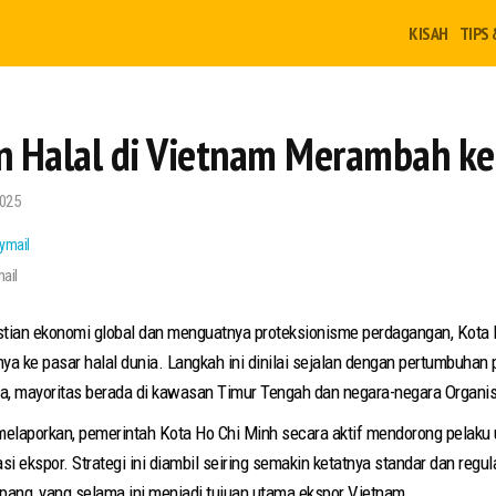
KISAH
TIPS 
 Halal di Vietnam Merambah ke
025
ail
astian ekonomi global dan menguatnya proteksionisme perdagangan, Kota 
a ke pasar halal dunia. Langkah ini dinilai sejalan dengan pertumbuhan 
iwa, mayoritas berada di kawasan Timur Tengah dan negara-negara Organi
melaporkan, pemerintah Kota Ho Chi Minh secara aktif mendorong pelak
si ekspor. Strategi ini diambil seiring semakin ketatnya standar dan regula
epang, yang selama ini menjadi tujuan utama ekspor Vietnam.