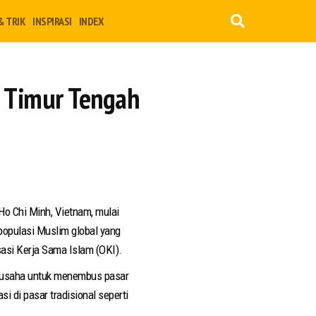
& TRIK
INSPIRASI
INDEX
 Timur Tengah
Ho Chi Minh, Vietnam, mulai
populasi Muslim global yang
sasi Kerja Sama Islam (OKI).
u usaha untuk menembus pasar
si di pasar tradisional seperti