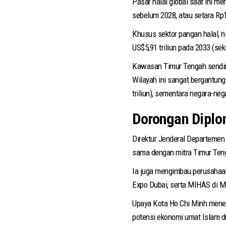
Pasar halal global saat ini me
sebelum 2028, atau setara Rp1
Khusus sektor pangan halal, ni
US$5,91 triliun pada 2033 (sek
Kawasan Timur Tengah sendiri, 
Wilayah ini sangat bergantung
triliun), sementara negara-n
Dorongan Diplo
Direktur Jenderal Departemen
sama dengan mitra Timur Teng
Ia juga mengimbau perusahaan 
Expo Dubai, serta MIHAS di Ma
Upaya Kota Ho Chi Minh menem
potensi ekonomi umat Islam d