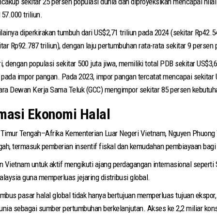
ncakup sekitar 25 persen populasi dunia dan diproyeksikan mencapai nilai
57.000 triliun.
lainya diperkirakan tumbuh dari US$2,71 triliun pada 2024 (sekitar Rp42.547
itar Rp92.787 triliun), dengan laju pertumbuhan rata-rata sekitar 9 persen 
dengan populasi sekitar 500 juta jiwa, memiliki total PDB sekitar US$3,6 t
 pada impor pangan. Pada 2023, impor pangan tercatat mencapai sekitar U
egara Dewan Kerja Sama Teluk (GCC) mengimpor sekitar 85 persen kebutu
masi Ekonomi Halal
 Timur Tengah–Afrika Kementerian Luar Negeri Vietnam, Nguyen Phuong 
ah, termasuk pemberian insentif fiskal dan kemudahan pembiayaan bagi
Vietnam untuk aktif mengikuti ajang perdagangan internasional seperti 
laysia guna memperluas jejaring distribusi global.
bus pasar halal global tidak hanya bertujuan memperluas tujuan ekspor,
unia sebagai sumber pertumbuhan berkelanjutan. Akses ke 2,2 miliar kon