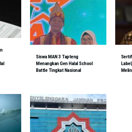
an
Siswa MAN 3 Tapteng
Serti
lal
Menangkan Gen Halal School
Label
Battle Tingkat Nasional
Meli