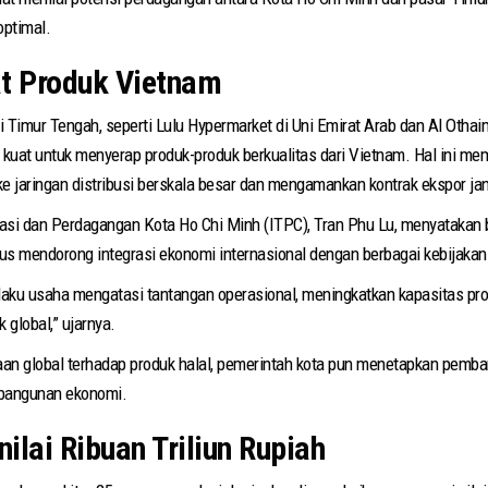
optimal.
at Produk Vietnam
di Timur Tengah, seperti Lulu Hypermarket di Uni Emirat Arab dan Al Othai
kuat untuk menyerap produk-produk berkualitas dari Vietnam. Hal ini me
e jaringan distribusi berskala besar dan mengamankan kontrak ekspor ja
tasi dan Perdagangan Kota Ho Chi Minh (ITPC), Tran Phu Lu, menyataka
rus mendorong integrasi ekonomi internasional dengan berbagai kebijaka
ku usaha mengatasi tantangan operasional, meningkatkan kapasitas pr
 global,” ujarnya.
aan global terhadap produk halal, pemerintah kota pun menetapkan pemb
mbangunan ekonomi.
ilai Ribuan Triliun Rupiah