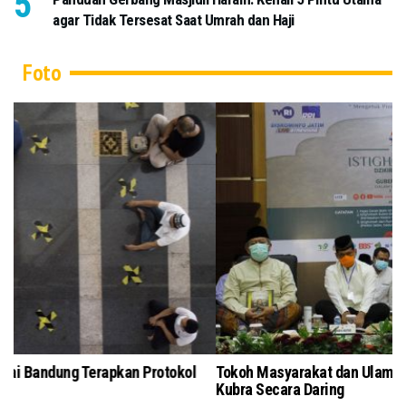
agar Tidak Tersesat Saat Umrah dan Haji
Foto
Salat Jumat di Masjid Pusdai Bandung Terapkan Protokol
To
Kesehatan
Ku