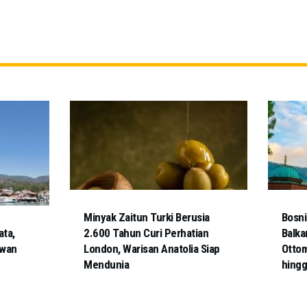
Minyak Zaitun Turki Berusia
Bosni
ata,
2.600 Tahun Curi Perhatian
Balka
awan
London, Warisan Anatolia Siap
Ottom
Mendunia
hingg