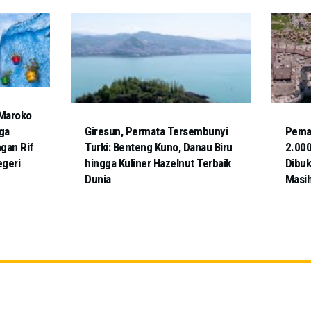
 Maroko
ga
Giresun, Permata Tersembunyi
Pema
gan Rif
Turki: Benteng Kuno, Danau Biru
2.000
geri
hingga Kuliner Hazelnut Terbaik
Dibuk
Dunia
Masih