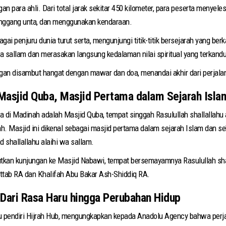
n para ahli. Dari total jarak sekitar 450 kilometer, para peserta menyel
unggang unta, dan menggunakan kendaraan.
gai penjuru dunia turut serta, mengunjungi titik-titik bersejarah yang ber
 wa sallam dan merasakan langsung kedalaman nilai spiritual yang terkandu
gan disambut hangat dengan mawar dan doa, menandai akhir dari perjalan
Masjid Quba, Masjid Pertama dalam Sejarah Isla
a di Madinah adalah Masjid Quba, tempat singgah Rasulullah shallallahu
h. Masjid ini dikenal sebagai masjid pertama dalam sejarah Islam dan s
shallallahu alaihi wa sallam.
an kunjungan ke Masjid Nabawi, tempat bersemayamnya Rasulullah shall
tab RA dan Khalifah Abu Bakar Ash-Shiddiq RA.
 Dari Rasa Haru hingga Perubahan Hidup
pendiri Hijrah Hub, mengungkapkan kepada Anadolu Agency bahwa perjal