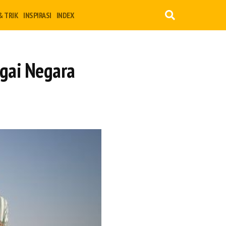
& TRIK
INSPIRASI
INDEX
agai Negara