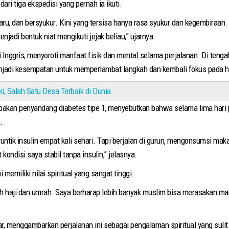
ri tiga ekspedisi yang pernah ia ikuti.
aru, dan bersyukur. Kini yang tersisa hanya rasa syukur dan kegembiraan
enjadi bentuk niat mengikuti jejak beliau,” ujarnya.
ri Inggris, menyoroti manfaat fisik dan mental selama perjalanan. Di teng
njadi kesempatan untuk memperlambat langkah dan kembali fokus pada ha
ki, Salah Satu Desa Terbaik di Dunia
akan penyandang diabetes tipe 1, menyebutkan bahwa selama lima hari p
.
ntik insulin empat kali sehari. Tapi berjalan di gurun, mengonsumsi ma
kondisi saya stabil tanpa insulin,” jelasnya.
emiliki nilai spiritual yang sangat tinggi.
 haji dan umrah. Saya berharap lebih banyak muslim bisa merasakan manfa
, menggambarkan perjalanan ini sebagai pengalaman spiritual yang sulit