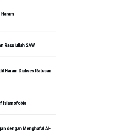
l Haram
an Rasulullah SAW
idil Haram Diakses Ratusan
if Islamofobia
ngan dengan Menghafal Al-