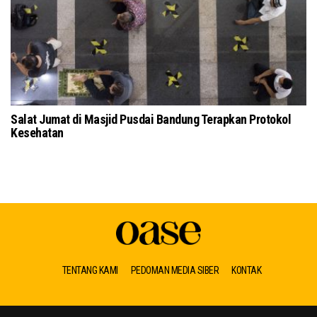
Salat Jumat di Masjid Pusdai Bandung Terapkan Protokol
To
Kesehatan
Ku
TENTANG KAMI
PEDOMAN MEDIA SIBER
KONTAK