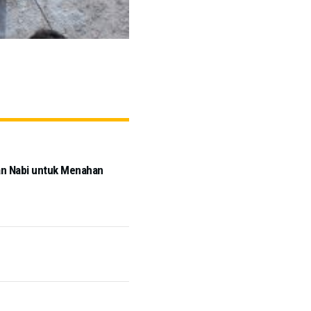
Tokoh Masyarakat dan Ulama Jawa Timu
an Nabi untuk Menahan