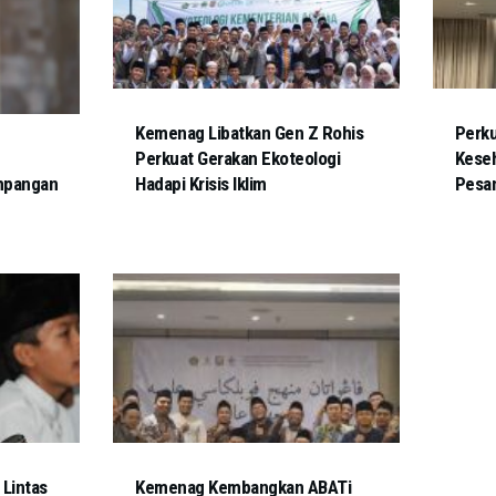
Kemenag Libatkan Gen Z Rohis
Perku
Perkuat Gerakan Ekoteologi
Keseh
mpangan
Hadapi Krisis Iklim
Pesa
Lintas
Kemenag Kembangkan ABATi