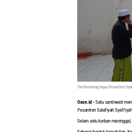
Tim Kemenag tinjau Pesantern Syek
Oase.id -
Satu santriwati men
Pesantren Salafiyah Syafi’iyah
Selain satu korban meninggal,
Sebagai bentuk kepedulian, K