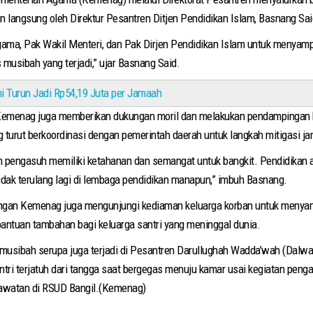
 langsung oleh Direktur Pesantren Ditjen Pendidikan Islam, Basnang Sa
gama, Pak Wakil Menteri, dan Pak Dirjen Pendidikan Islam untuk menyamp
usibah yang terjadi,” ujar Basnang Said.
i Turun Jadi Rp54,19 Juta per Jamaah
 Kemenag juga memberikan dukungan moril dan melakukan pendampingan 
turut berkoordinasi dengan pemerintah daerah untuk langkah mitigasi ja
n pengasuh memiliki ketahanan dan semangat untuk bangkit. Pendidikan a
tidak terulang lagi di lembaga pendidikan manapun,” imbuh Basnang.
ngan Kemenag juga mengunjungi kediaman keluarga korban untuk menya
antuan tambahan bagi keluarga santri yang meninggal dunia.
, musibah serupa juga terjadi di Pesantren Darullughah Wadda’wah (Dalw
tri terjatuh dari tangga saat bergegas menuju kamar usai kegiatan pengaj
erawatan di RSUD Bangil.(Kemenag)