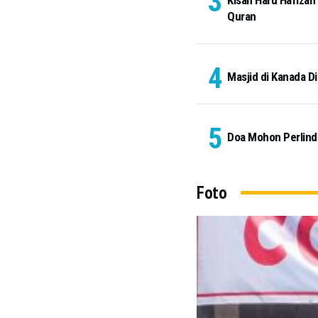
Kisah Haru Hafizah
Quran
Masjid di Kanada Di
Doa Mohon Perlindu
Foto