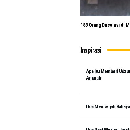
Salat Jumat di Masjid Pu
Inspirasi
Apa Itu Memberi Udzur
Amarah
Doa Mencegah Bahaya T
Doa Saat Melihat Tand