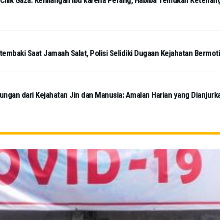
 Cilik Gaza: Kehilangan Ibu karena Perang, Habiba Temukan Ketena
tembaki Saat Jamaah Salat, Polisi Selidiki Dugaan Kejahatan Bermot
ngan dari Kejahatan Jin dan Manusia: Amalan Harian yang Dianjurk