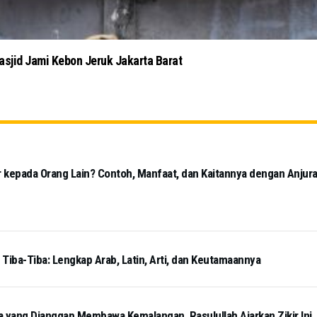
sdai Bandung Terapkan Protokol Kesehatan
 kepada Orang Lain? Contoh, Manfaat, dan Kaitannya dengan Anjur
iba-Tiba: Lengkap Arab, Latin, Arti, dan Keutamaannya
a yang Dianggap Membawa Kemalangan, Rasulullah Ajarkan Zikir Ini