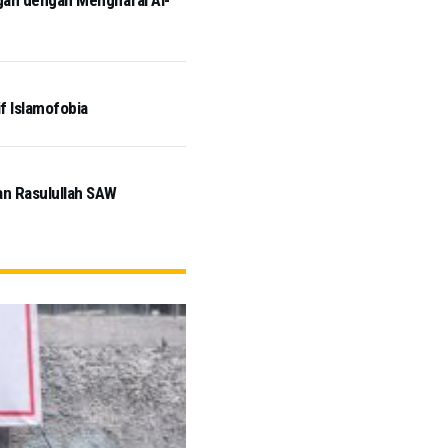
ngan dengan Menghafal Al-
if Islamofobia
an Rasulullah SAW