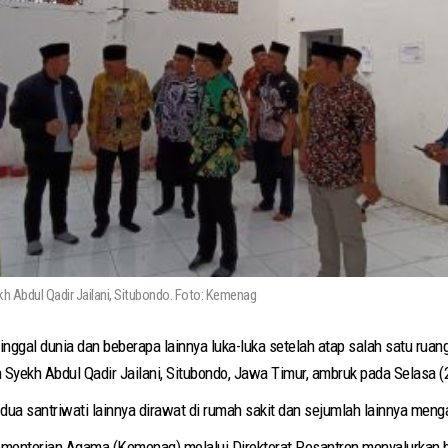
h Abdul Qadir Jailani, Situbondo. Foto: Kemenag
inggal dunia dan beberapa lainnya luka-luka setelah atap salah satu ruan
 Syekh Abdul Qadir Jailani, Situbondo, Jawa Timur, ambruk pada Selasa (2
 dua santriwati lainnya dirawat di rumah sakit dan sejumlah lainnya menga
ementerian Agama (Kemenag) melalui Direktorat Pesantren menyalurkan 